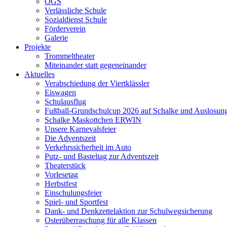
OGS
Verlässliche Schule
Sozialdienst Schule
Förderverein
Galerie
Projekte
Trommeltheater
Miteinander statt gegeneinander
Aktuelles
Verabschiedung der Viertklässler
Eiswagen
Schulausflug
Fußball-Grundschulcup 2026 auf Schalke und Auslosun
Schalke Maskottchen ERWIN
Unsere Karnevalsfeier
Die Adventszeit
Verkehrssicherheit im Auto
Putz- und Basteltag zur Adventszeit
Theaterstück
Vorlesetag
Herbstfest
Einschulungsfeier
Spiel- und Sportfest
Dank- und Denkzettelaktion zur Schulwegsicherung
Osterüberraschung für alle Klassen