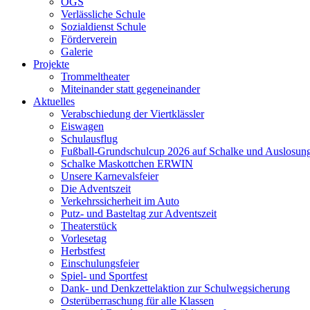
OGS
Verlässliche Schule
Sozialdienst Schule
Förderverein
Galerie
Projekte
Trommeltheater
Miteinander statt gegeneinander
Aktuelles
Verabschiedung der Viertklässler
Eiswagen
Schulausflug
Fußball-Grundschulcup 2026 auf Schalke und Auslosun
Schalke Maskottchen ERWIN
Unsere Karnevalsfeier
Die Adventszeit
Verkehrssicherheit im Auto
Putz- und Basteltag zur Adventszeit
Theaterstück
Vorlesetag
Herbstfest
Einschulungsfeier
Spiel- und Sportfest
Dank- und Denkzettelaktion zur Schulwegsicherung
Osterüberraschung für alle Klassen